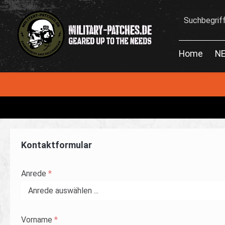
en
Zur Suche springen
Home
N
Kontaktformular
Anrede
*
Vorname
*