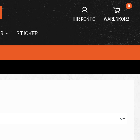
0
IHR KONTO
WARENKORB
R
STICKER