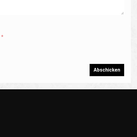
.
*
Abschicken