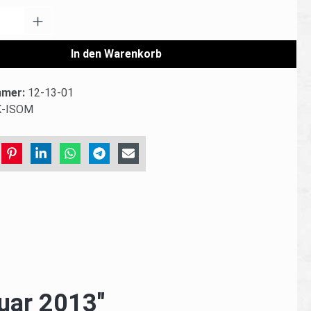
Anzahl: Gib den gewünschten Wert ein od
In den Warenkorb
mmer:
12-13-01
K-ISOM
uar 2013"