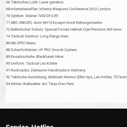
66 Taktisches Licht: Laser genetics.
68 Infanteriewaffen: Infantry Weapons Conference 2012 London.
70 Optiken: Steiner 7x50 DF/LRF.
71 ABC-/NBC(R): Avon NH15 Escape Hood Rettungsmaske.
72 Ballistischer Schutz: Special Forces Helmet Crye Precision AirFrame.
74 Tactical Outdoor: Long Range Gear.
86 MILSPEC News.
88 Scharfschützen: UF PRO Smock System.
89 Einsatzschuhe: Blackhawk Hiker.
90 Uniform: Tactical Leo Köhler.
91 Rucksäcke: Zentauron Handmade in Germany.
92 Taktische Ausrüstung: Multicam Warrior (Elite Ops, Leo Köhler, 75Tactic
94 Winter-/Kaltwetter: Arc´Teryx Drac Pant.