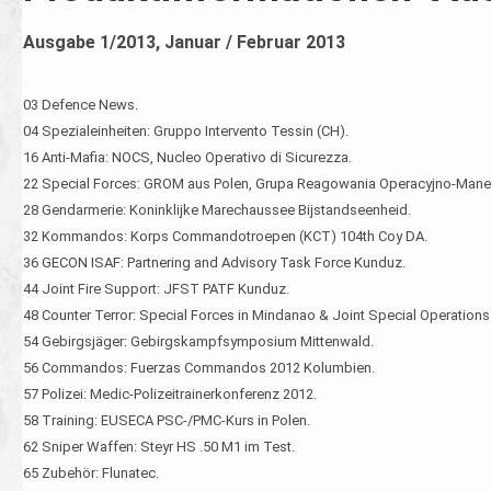
Ausgabe 1/2013, Januar / Februar 2013
03 Defence News.
04 Spezialeinheiten: Gruppo Intervento Tessin (CH).
16 Anti-Mafia: NOCS, Nucleo Operativo di Sicurezza.
22 Special Forces: GROM aus Polen, Grupa Reagowania Operacyjno-Man
28 Gendarmerie: Koninklijke Marechaussee Bijstandseenheid.
32 Kommandos: Korps Commandotroepen (KCT) 104th Coy DA.
36 GECON ISAF: Partnering and Advisory Task Force Kunduz.
44 Joint Fire Support: JFST PATF Kunduz.
48 Counter Terror: Special Forces in Mindanao & Joint Special Operations
54 Gebirgsjäger: Gebirgskampfsymposium Mittenwald.
56 Commandos: Fuerzas Commandos 2012 Kolumbien.
57 Polizei: Medic-Polizeitrainerkonferenz 2012.
58 Training: EUSECA PSC-/PMC-Kurs in Polen.
62 Sniper Waffen: Steyr HS .50 M1 im Test.
65 Zubehör: Flunatec.