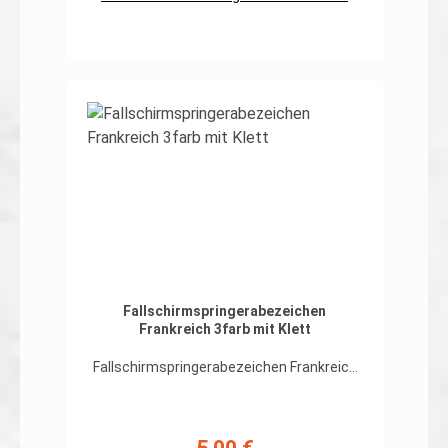
In den Warenkorb
Fallschirmspringerabezeichen
Frankreich 3farb mit Klett
Fallschirmspringerabezeichen Frankreich
auf org. 3farb-Tarndruck hochwertiger,
flexibler Patch in gestickter Ausführung,
Rand umnäht Abmessungen: ca. 100 x
55mm Preis gilt für ein Patch. Erhältlich