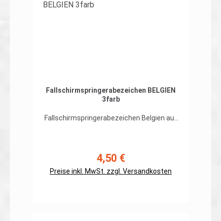
Fallschirmspringerabezeichen BELGIEN
3farb
Fallschirmspringerabezeichen Belgien auf
org. 3farb-Tarndruckhochwertiger, flexibler
Patch in gestickter Ausführung, Rand
umnäht Abmessungen: ca. 100 x
55mmPreis gilt für ein Patch.Erhältlich
4,50 €
Regulärer Preis:
auch mit Klett auf der Rückseite
Preise inkl. MwSt. zzgl. Versandkosten