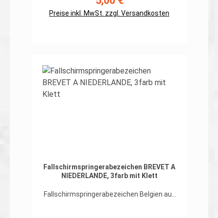
5,00 €
Regulärer Preis:
55mmPreis gilt für ein Patch.Erhältlich
Preise inkl. MwSt. zzgl. Versandkosten
auch ohne Klett auf der Rückseite
In den Warenkorb
Fallschirmspringerabezeichen BREVET A
NIEDERLANDE, 3farb mit Klett
Fallschirmspringerabezeichen Belgien auf
org. 3farb-Tarndruck hochwertiger,
flexibler Patch in gestickter Ausführung,