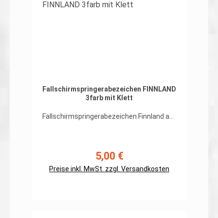
Ausrüstung wird ermöglicht, ohne
dauerhaft angenäht zu werden.
Fallschirmspringerabezeichen FINNLAND
3farb mit Klett
Fallschirmspringerabezeichen Finnland auf
org. 3farb-Tarndruckhochwertiger, flexibler
Patch in gestickter Ausführung, Rand
umnäht mit Hakenklett auf der
Rückseite Abmessungen: ca. 100 x
5,00 €
Regulärer Preis:
55mmPreis gilt für ein Patch.Erhältlich
Preise inkl. MwSt. zzgl. Versandkosten
auch ohne Klett auf der Rückseite