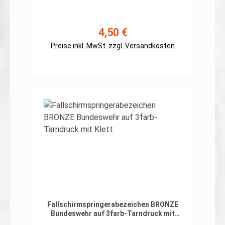
org. 5farb-Tarndruck hochwertiger,
flexibler Patch in gestickter Ausführung,
Rand umnäht Abmessungen: ca. 100 x
55mm Preis gilt für ein Patch. Erhältlich
4,50 €
Regulärer Preis:
auch mit Klett auf der Rückseite
Preise inkl. MwSt. zzgl. Versandkosten
In den Warenkorb
Fallschirmspringerabezeichen BRONZE
Bundeswehr auf 3farb-Tarndruck mit
Klett