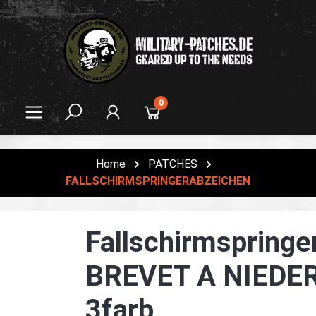
alt springen
0
Home
PATCHES
FALLSCHIRMSPRINGERABZEICHEN
Fallschirmspringe
BREVET A NIEDE
3farb