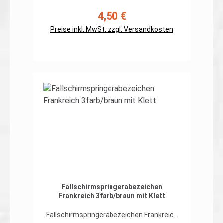
Rand umnäht Abmessungen: ca. 100 x
55mmPreis gilt für ein Patch.Erhältlich
4,50 €
Regulärer Preis:
auch mit Klett auf der Rückseite
Preise inkl. MwSt. zzgl. Versandkosten
In den Warenkorb
Fallschirmspringerabezeichen
Frankreich 3farb/braun mit Klett
Fallschirmspringerabezeichen Frankreich