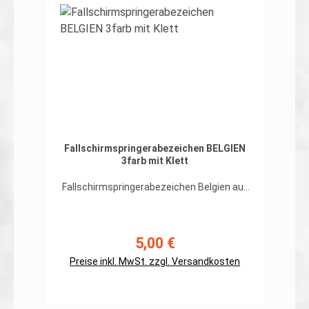
In den Warenkorb
Fallschirmspringerabezeichen BELGIEN
3farb mit Klett
Fallschirmspringerabezeichen Belgien auf
org. 3farb-Tarndruck hochwertiger,
flexibler Patch in gestickter Ausführung,
Rand umnäht mit Hakenklatt auf der
Rückseite Abmessungen: ca. 100 x 55mm
5,00 €
Regulärer Preis:
Preis gilt für ein Patch. Erhältlich auch
Preise inkl. MwSt. zzgl. Versandkosten
ohne Klett auf der Rückseite