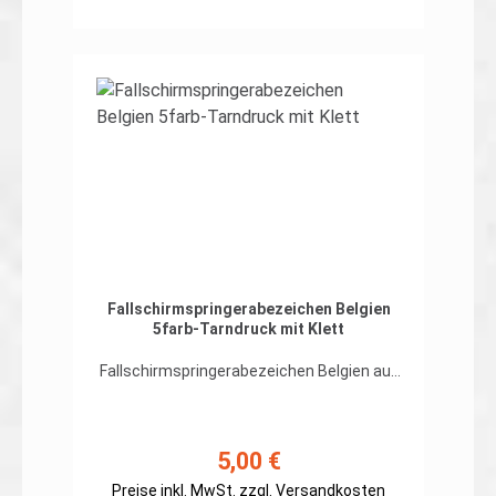
In den Warenkorb
Fallschirmspringerabezeichen Belgien
5farb-Tarndruck mit Klett
Fallschirmspringerabezeichen Belgien auf
org. 5farb-Tarndruckhochwertiger, flexibler
Patch in gestickter Ausführung, Rand
umnäht mit Hakenklett auf der
Rückseite Abmessungen: ca. 100 x
5,00 €
Regulärer Preis:
55mmPreis gilt für ein Patch.Erhältlich
Preise inkl. MwSt. zzgl. Versandkosten
auch ohne Klett auf der Rückseite