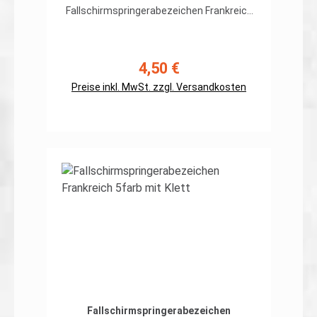
Fallschirmspringerabezeichen Frankreich
auf org. 5farb-Tarndruckhochwertiger,
flexibler Patch in gestickter Ausführung,
Rand umnäht Abmessungen: ca. 100 x
55mmPreis gilt für ein Patch.Erhältlich
4,50 €
Regulärer Preis:
auch mit Klett auf der Rückseite
Preise inkl. MwSt. zzgl. Versandkosten
In den Warenkorb
Fallschirmspringerabezeichen