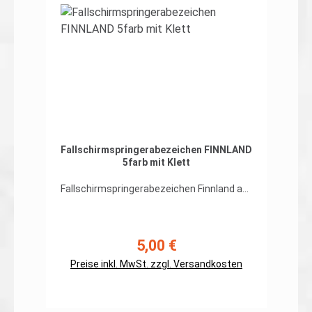
In den Warenkorb
Fallschirmspringerabezeichen FINNLAND
5farb mit Klett
Fallschirmspringerabezeichen Finnland auf
org. 5farb-Tarndruckhochwertiger, flexibler
Patch in gestickter Ausführung, Rand
umnäht mit Hakenklett auf der
Rückseite Abmessungen: ca. 100 x
5,00 €
Regulärer Preis:
55mmPreis gilt für ein Patch.Erhältlich
Preise inkl. MwSt. zzgl. Versandkosten
auch ohne Klett auf der Rückseite