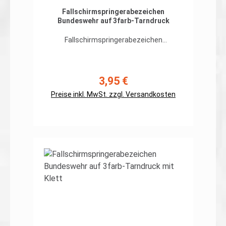
Fallschirmspringerabezeichen
Bundeswehr auf 3farb-Tarndruck
Fallschirmspringerabezeichen
Bundeswehr auf org. 3farb-Tarndruck
hochwertiger, flexibler Patch in gestickter
Ausführung zum direkten Aufnähen, Rand
umnäht Abmessungen: ca. 110 x 42mm
3,95 €
Regulärer Preis:
Preis gilt für ein Patch. Erhältlich auch mit
Preise inkl. MwSt. zzgl. Versandkosten
Klett auf der Rückseite
In den Warenkorb