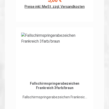
5,00 €
Regulärer Preis:
auch ohne Klett auf der Rückseite
Preise inkl. MwSt. zzgl. Versandkosten
Details
Fallschirmspringerabezeichen
Frankreich 3farb/braun
Fallschirmspringerabezeichen Frankreich
auf org. 3farb-Tarndruckhochwertiger,
flexibler Patch in gestickter Ausführung,