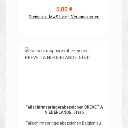
Rand umnäht, Hakenklett auf der
Rückseite Abmessungen: ca. 100 x 55mm
5,00 €
Regulärer Preis:
Preis gilt für ein Patch. Erhältlich auch
Preise inkl. MwSt. zzgl. Versandkosten
ohne Klett auf der Rückseite
In den Warenkorb
Fallschirmspringerabezeichen BREVET A
NIEDERLANDE, 5farb
Fallschirmspringerabezeichen Belgien auf