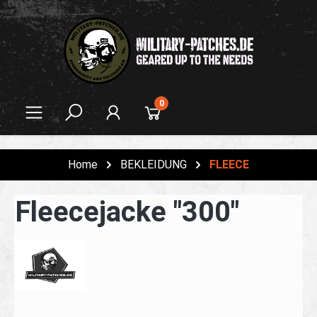
alt springen
0
Home
BEKLEIDUNG
FLEECE
Fleecejacke "300"