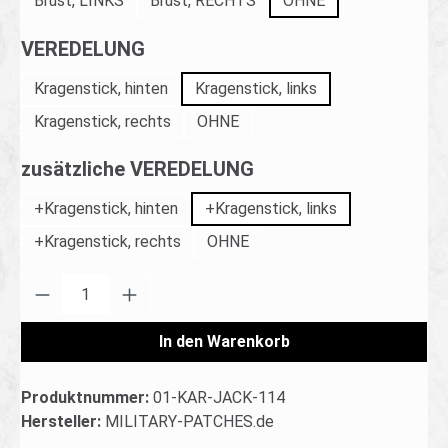
Brust, LINKS
Brust, RECHTS
OHNE
auswählen
VEREDELUNG
Kragenstick, hinten
Kragenstick, links
Kragenstick, rechts
OHNE
auswählen
zusätzliche VEREDELUNG
+Kragenstick, hinten
+Kragenstick, links
+Kragenstick, rechts
OHNE
Produkt Anzahl: Gib den gewünschten Wert ei
In den Warenkorb
Produktnummer:
01-KAR-JACK-114
Hersteller:
MILITARY-PATCHES.de