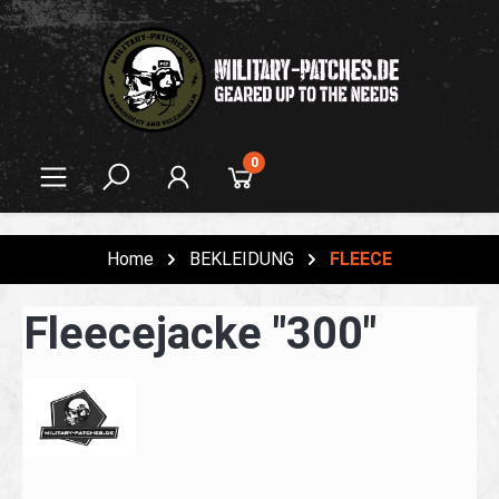
alt springen
0
Home
BEKLEIDUNG
FLEECE
Fleecejacke "300"