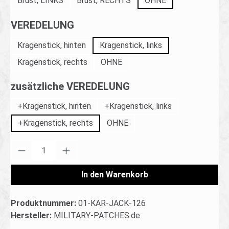
Brust, LINKS
Brust, RECHTS
OHNE
auswählen
VEREDELUNG
Kragenstick, hinten
Kragenstick, links
Kragenstick, rechts
OHNE
auswählen
zusätzliche VEREDELUNG
+Kragenstick, hinten
+Kragenstick, links
+Kragenstick, rechts
OHNE
Produkt Anzahl: Gib den gewünschten Wert ei
In den Warenkorb
Produktnummer:
01-KAR-JACK-126
Hersteller:
MILITARY-PATCHES.de