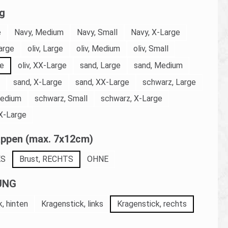
auswählen
g
e
Navy, Medium
Navy, Small
Navy, X-Large
arge
oliv, Large
oliv, Medium
oliv, Small
ge
oliv, XX-Large
sand, Large
sand, Medium
sand, X-Large
sand, XX-Large
schwarz, Large
Medium
schwarz, Small
schwarz, X-Large
X-Large
auswählen
ppen (max. 7x12cm)
KS
Brust, RECHTS
OHNE
auswählen
UNG
, hinten
Kragenstick, links
Kragenstick, rechts