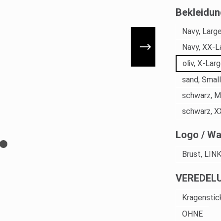
Bekleidun
Navy, Larg
Navy, XX-L
oliv, X-Lar
sand, Small
schwarz, 
schwarz, X
Logo / Wa
Brust, LIN
VEREDEL
Kragenstick
OHNE