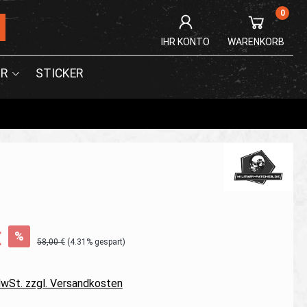
0
IHR KONTO
WARENKORB
R
STICKER
€
%
58,00 €
(4.31% gespart)
 MwSt. zzgl. Versandkosten