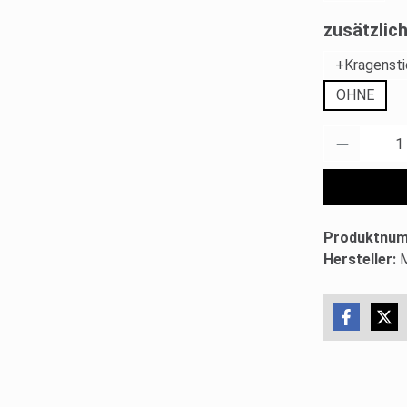
zusätzli
+Kragensti
OHNE
Produkt 
Produktnu
Hersteller: