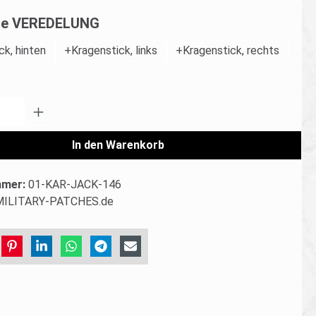
auswählen
che VEREDELUNG
ck, hinten
+Kragenstick, links
+Kragenstick, rechts
Anzahl: Gib den gewünschten Wert ein od
In den Warenkorb
mmer:
01-KAR-JACK-146
MILITARY-PATCHES.de