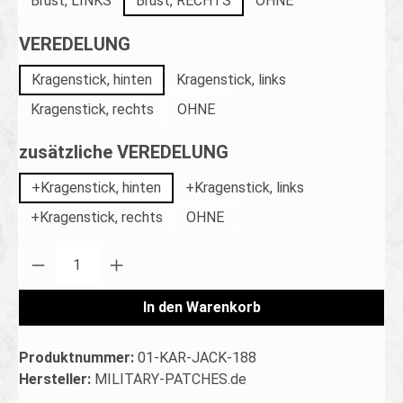
Brust, LINKS
Brust, RECHTS
OHNE
auswählen
VEREDELUNG
Kragenstick, hinten
Kragenstick, links
Kragenstick, rechts
OHNE
auswählen
zusätzliche VEREDELUNG
+Kragenstick, hinten
+Kragenstick, links
+Kragenstick, rechts
OHNE
Produkt Anzahl: Gib den gewünschten Wert ei
In den Warenkorb
Produktnummer:
01-KAR-JACK-188
Hersteller:
MILITARY-PATCHES.de