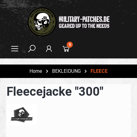
alt springen
0
Home
BEKLEIDUNG
FLEECE
Fleecejacke "300"