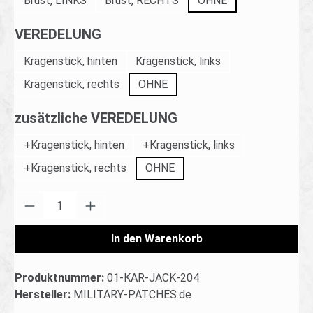
Brust, LINKS
Brust, RECHTS
OHNE
auswählen
VEREDELUNG
Kragenstick, hinten
Kragenstick, links
Kragenstick, rechts
OHNE
auswählen
zusätzliche VEREDELUNG
+Kragenstick, hinten
+Kragenstick, links
+Kragenstick, rechts
OHNE
Produkt Anzahl: Gib den gewünschten Wert ei
In den Warenkorb
Produktnummer:
01-KAR-JACK-204
Hersteller:
MILITARY-PATCHES.de