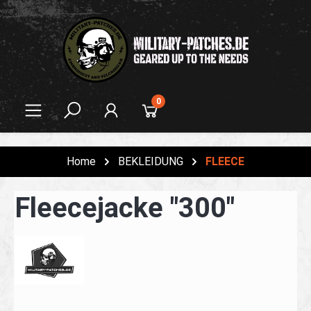
alt springen
0
Home
BEKLEIDUNG
FLEECE
Fleecejacke "300"