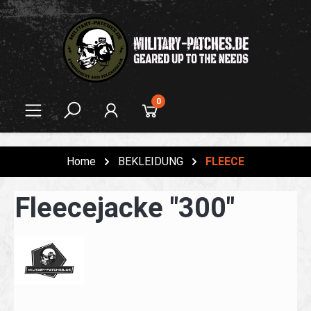
alt springen
0
Home
BEKLEIDUNG
FLEECE
Fleecejacke "300"