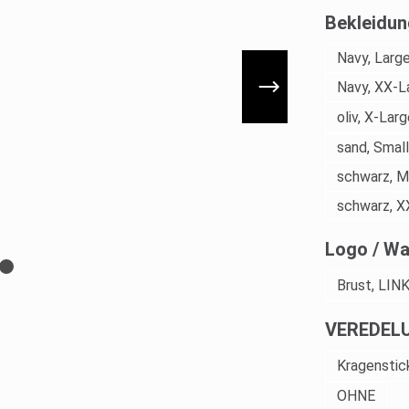
Bekleidun
Navy, Larg
Navy, XX-L
oliv, X-Lar
sand, Small
schwarz, 
schwarz, X
Logo / Wa
Brust, LIN
VEREDEL
Kragenstick
OHNE