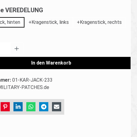
auswählen
che VEREDELUNG
ck, hinten
+Kragenstick, links
+Kragenstick, rechts
Anzahl: Gib den gewünschten Wert ein od
In den Warenkorb
mmer:
01-KAR-JACK-233
MILITARY-PATCHES.de