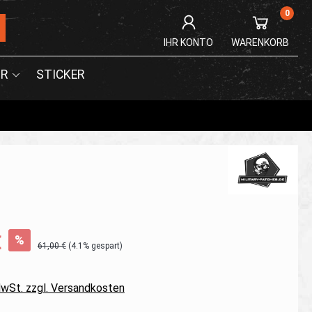
0
IHR KONTO
WARENKORB
R
STICKER
€
%
61,00 €
(4.1% gespart)
 MwSt. zzgl. Versandkosten