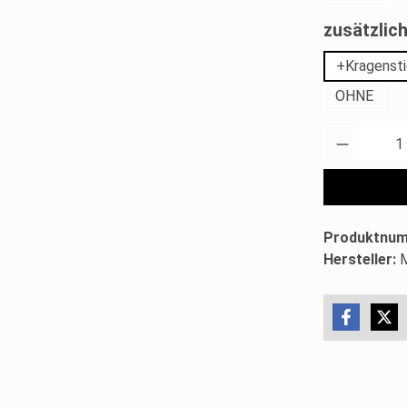
zusätzli
+Kragensti
OHNE
Produkt 
Produktnu
Hersteller: