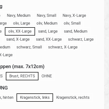
auswählen
g
e
Navy, Medium
Navy, Small
Navy, X-Large
arge
oliv, Large
oliv, Medium
oliv, Small
ge
oliv, XX-Large
sand, Large
sand, Medium
sand, X-Large
sand, XX-Large
schwarz, Large
Medium
schwarz, Small
schwarz, X-Large
X-Large
auswählen
ppen (max. 7x12cm)
KS
Brust, RECHTS
OHNE
auswählen
UNG
, hinten
Kragenstick, links
Kragenstick, rechts