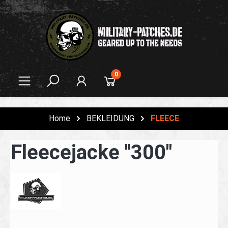
alt springen
0
Home
BEKLEIDUNG
FLEECE
Fleecejacke "300"