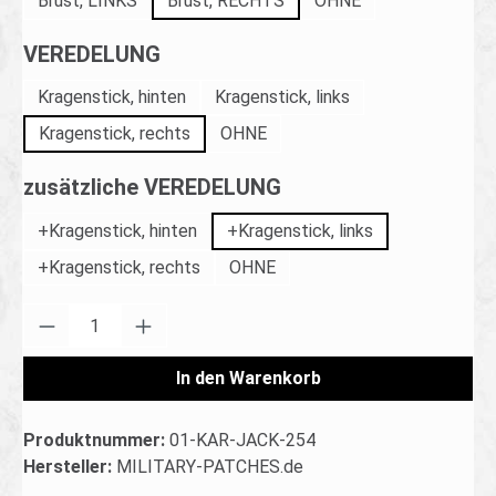
Brust, LINKS
Brust, RECHTS
OHNE
auswählen
VEREDELUNG
Kragenstick, hinten
Kragenstick, links
Kragenstick, rechts
OHNE
auswählen
zusätzliche VEREDELUNG
+Kragenstick, hinten
+Kragenstick, links
+Kragenstick, rechts
OHNE
Produkt Anzahl: Gib den gewünschten Wert ei
In den Warenkorb
Produktnummer:
01-KAR-JACK-254
Hersteller:
MILITARY-PATCHES.de