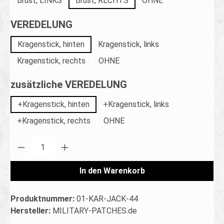
Brust, LINKS
Brust, RECHTS
OHNE
auswählen
VEREDELUNG
Kragenstick, hinten
Kragenstick, links
Kragenstick, rechts
OHNE
auswählen
zusätzliche VEREDELUNG
+Kragenstick, hinten
+Kragenstick, links
+Kragenstick, rechts
OHNE
Produkt Anzahl: Gib den gewünschten Wert ei
In den Warenkorb
Produktnummer:
01-KAR-JACK-44
Hersteller:
MILITARY-PATCHES.de