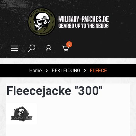
alt springen
0
Home
BEKLEIDUNG
FLEECE
Fleecejacke "300"