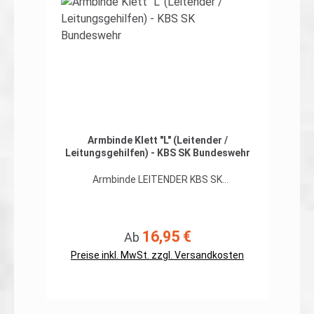
Armbinde Klett "L" (Leitender /
Leitungsgehilfen) - KBS SK Bundeswehr
Armbinde LEITENDER KBS SK
Bundeswehr Klett ohne
Schulterklappenbefestigung Perfekt
geeignet für den neuen
Kampfbekleidungssatz Streitkräfte (KBS
16,95 €
Regulärer Preis:
Ab
SK), dienstliche Regenjacke, Combatshirts
und alle anderen Oberbekleidungen mit
Preise inkl. MwSt. zzgl. Versandkosten
Klett. Abmessungen wie die dienstliche
Armbinde. Aus der Praxis für die Praxis.
Kennzeichnung des "L"eitenden auf einer
Armbinde zum befestigen mit Klett.