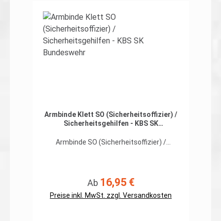
Verstellbar durch Velcro für einen
Armumfang von 46-55cm (Sondermaße
Details
gesondert anfragen) Höhe 100mm
Lieferumfang: 1 Armbinde Rückseite Klett,
Haken Auch dem SO, der Aufsicht, dem
Schreiber und dem Mun-Ausgeber wird
geholfen...
Armbinde Klett SO (Sicherheitsoffizier) /
Sicherheitsgehilfen - KBS SK
Bundeswehr
Armbinde SO (Sicherheitsoffizier) /
Sicherheitsgehilfen Klett KBS SK
Bundeswehr ohne
SchulterklappenbefestigungPerfekt
geeignet für den neuen
16,95 €
Regulärer Preis:
Ab
Kampfbekleidungssatz Streitkräfte (KBS
SK), dienstliche Regenjacke, Combatshirts
Preise inkl. MwSt. zzgl. Versandkosten
und alle anderen Oberbekleidungen mit
Klett.Abmessungen wie die dienstliche