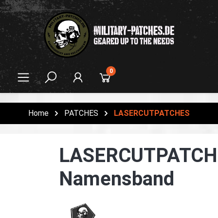
alt springen
0
Home
PATCHES
LASERCUTPATCHES
LASERCUTPATCH
Namensband