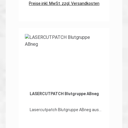
Preise inkl. MwSt. zzgl. Versandkosten
VerfahrenHakenklett auf der
RückseiteMade in Germany Die Patches
werden nach der Bestellung exklusiv
gefertigt - Lieferzeit je nach Auftragslage
bis zu 14 Tage Umtausch von individual
gefertigten Patches nicht möglich
In den Warenkorb
LASERCUTPATCH Blutgruppe ABneg
Lasercutpatch Blutgruppe ABneg aus
CORDURA® mit Folie unterlegtGröße 50 x
30mmverschiedener Oberstoff und
verschiedene Folien möglich