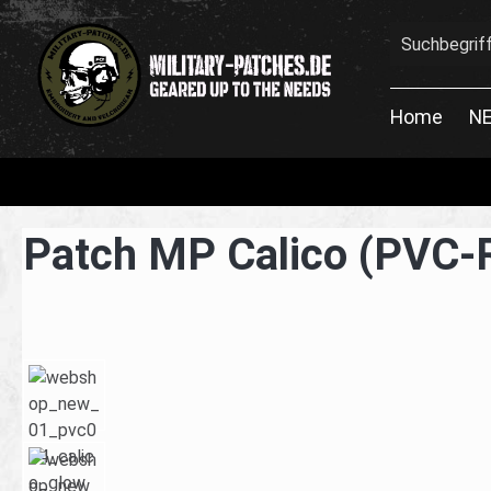
en
Zur Suche springen
Home
N
Patch MP Calico (PVC-
Bildergalerie überspringen